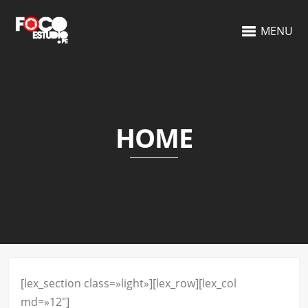
MENU
HOME
[lex_section class=»light»][lex_row][lex_col
md=»12″]