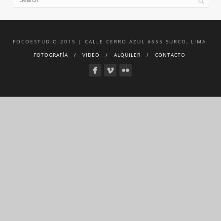
FOCOESTUDIO 2015 | CALLE CERRO AZUL #555 SURCO, LIMA.
FOTOGRAFÍA
VIDEO
ALQUILER
CONTACTO