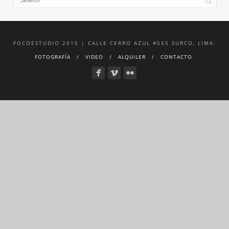
FOCOESTUDIO 2015 | CALLE CERRO AZUL #555 SURCO, LIMA.
FOTOGRAFÍA
VIDEO
ALQUILER
CONTACTO