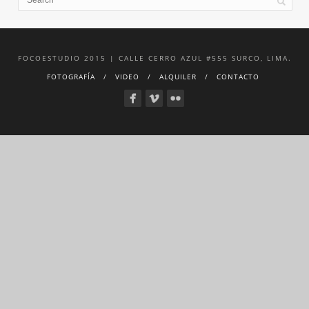
FOCOESTUDIO 2015 | CALLE CERRO AZUL #555 SURCO, LIMA.
FOTOGRAFÍA
VIDEO
ALQUILER
CONTACTO